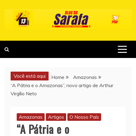
Skip
to
content
Você está aqui
Home
Amazonas
“A Pátria e o Amazonas”, novo artigo de Arthur
Virgílio Neto
Amazonas
Artigos
O Nosso País
“A Pátria e o