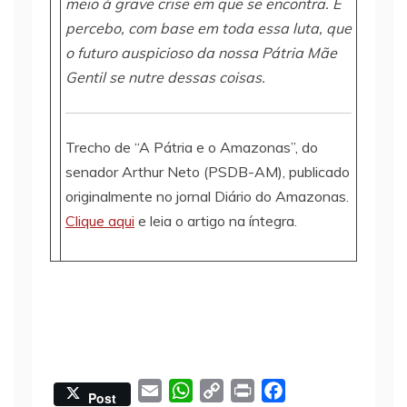
meio à grave crise em que se encontra. E
percebo, com base em toda essa luta, que
o futuro auspicioso da nossa Pátria Mãe
Gentil se nutre dessas coisas.
Trecho de “A Pátria e o Amazonas”, do
senador Arthur Neto (PSDB-AM), publicado
originalmente no jornal Diário do Amazonas.
Clique aqui
e leia o artigo na íntegra.
E
W
C
P
F
Post