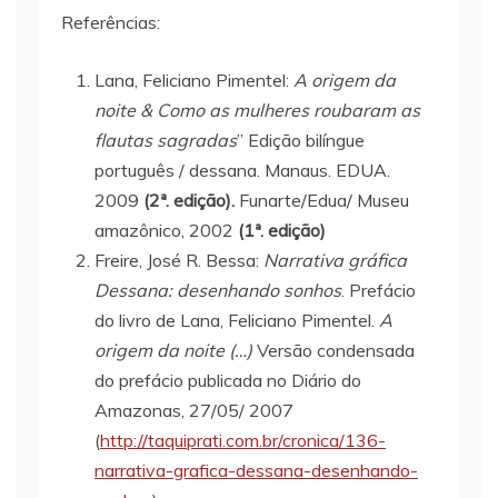
Referências:
Lana, Feliciano Pimentel:
A origem da
noite & Como as mulheres roubaram as
flautas sagradas
” Edição bilíngue
português / dessana. Manaus. EDUA.
2009
(2ª. edição).
Funarte/Edua/ Museu
amazônico, 2002
(1ª. edição)
Freire, José R. Bessa:
Narrativa gráfica
Dessana: desenhando sonhos
. Prefácio
do livro de Lana, Feliciano Pimentel.
A
origem da noite (…)
Versão condensada
do prefácio publicada no Diário do
Amazonas, 27/05/ 2007
(
http://taquiprati.com.br/cronica/136-
narrativa-grafica-dessana-desenhando-