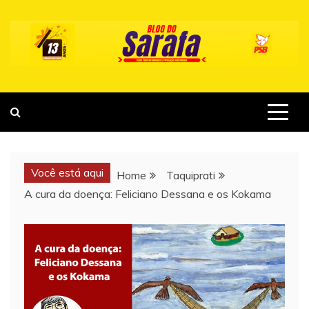
Skip
to
content
Você está aqui
Home
Taquiprati
A cura da doença: Feliciano Dessana e os Kokama