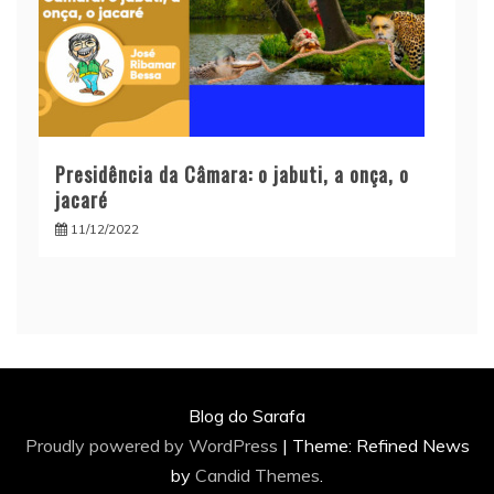
Presidência da Câmara: o jabuti, a onça, o
jacaré
11/12/2022
Blog do Sarafa
Proudly powered by WordPress
|
Theme: Refined News
by
Candid Themes
.