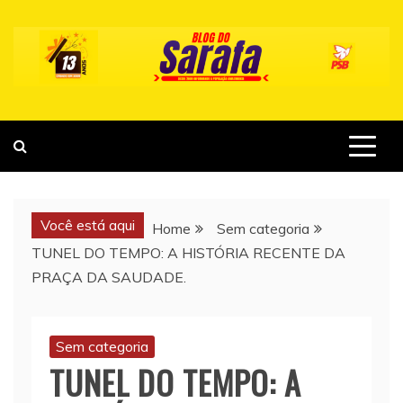
Skip
to
content
Você está aqui
Home
Sem categoria
TUNEL DO TEMPO: A HISTÓRIA RECENTE DA
PRAÇA DA SAUDADE.
Sem categoria
TUNEL DO TEMPO: A