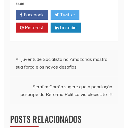
i
t
y
n
e
SHARE
l
s
L
t
b
Facebook
Twitter
A
i
o
p
n
o
Pinterest
Linkedin
p
k
k
Navegação
Juventude Socialista no Amazonas mostra
sua força e os novos desafios
de
Post
Serafim Corrêa sugere que a população
participe da Reforma Política via plebiscito
POSTS RELACIONADOS