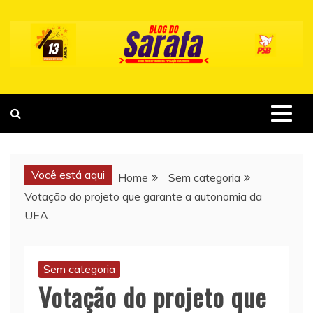
Skip
to
content
Você está aqui
Home
Sem categoria
Votação do projeto que garante a autonomia da
UEA.
Sem categoria
Votação do projeto que