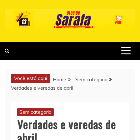
Skip
to
content
Você está aqui
Home
Sem categoria
Verdades e veredas de abril
Sem categoria
Verdades e veredas de
abril