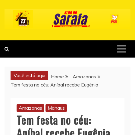
Skip
to
content
Você está aqui
Home
Amazonas
Tem festa no céu: Aníbal recebe Eugênia
Amazonas
Manaus
Tem festa no céu:
Aníbal recebe Eugênia