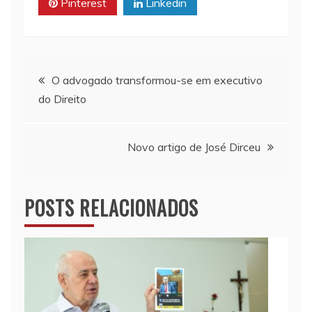
Pinterest
Linkedin
p
k
k
Navegação
O advogado transformou-se em executivo
do Direito
de
Post
Novo artigo de José Dirceu
POSTS RELACIONADOS