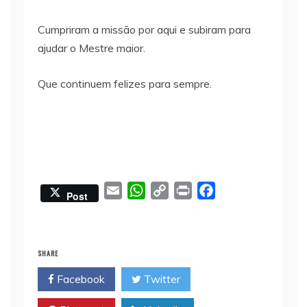
Cumpriram a missão por aqui e subiram para
ajudar o Mestre maior.
Que continuem felizes para sempre.
E
W
C
P
F
Post
m
h
o
r
a
a
a
p
i
c
i
t
y
n
e
SHARE
l
s
L
t
b
Facebook
Twitter
A
i
o
p
n
o