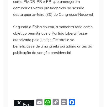
como PMDB, PR e PP, que ameaçaram
derrubar os vetos presidenciais na sessão
desta quarta-feira (30) do Congresso Nacional.
Segundo a
Folha
apurou, a manobra teria como
objetivo permitir que o Partido Liberal fosse
autorizado pela Justiça Eleitoral e se
beneficiasse de uma janela partidária antes da
publicação da sanção presidencial.
E
W
C
P
F
Post