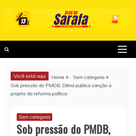
Skip
to
content
Você está aqui
Home
Sem categoria
Sob pressão do PMDB, Dilma publica sanção a
projeto da reforma política
Sem categoria
Sob pressão do PMDB,