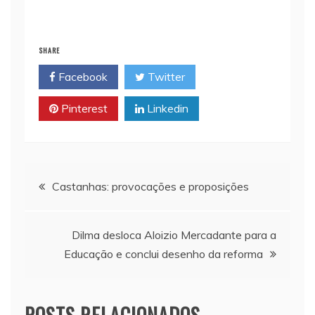
m
h
o
r
a
a
a
p
i
c
i
t
y
n
e
SHARE
l
s
L
t
b
Facebook
Twitter
A
i
o
p
n
o
Pinterest
Linkedin
p
k
k
Navegação
Castanhas: provocações e proposições
de
Dilma desloca Aloizio Mercadante para a
Post
Educação e conclui desenho da reforma