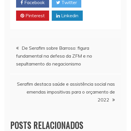
Facebook
Twitter
A
i
o
p
n
o
Pinterest
Linkedin
p
k
k
Navegação
De Serafim sobre Barroso: figura
fundamental na defesa da ZFM e no
de
sepultamento do negacionismo
Post
Serafim destaca saúde e assistência social nas
emendas impositivas para o orçamento de
2022
POSTS RELACIONADOS