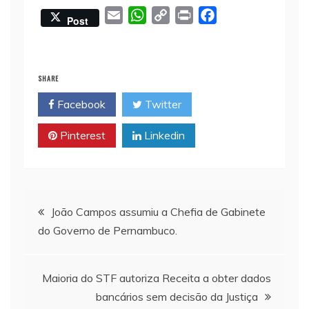
E
W
C
P
F
Post
m
h
o
r
a
a
a
p
i
c
i
t
y
n
e
SHARE
l
s
L
t
b
Facebook
Twitter
A
i
o
p
n
o
Pinterest
Linkedin
p
k
k
Navegação
João Campos assumiu a Chefia de Gabinete
do Governo de Pernambuco.
de
Post
Maioria do STF autoriza Receita a obter dados
bancários sem decisão da Justiça