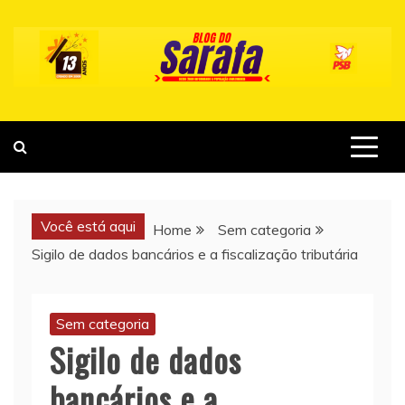
Skip
to
content
Você está aqui
Home
Sem categoria
Sigilo de dados bancários e a fiscalização tributária
Sem categoria
Sigilo de dados
bancários e a