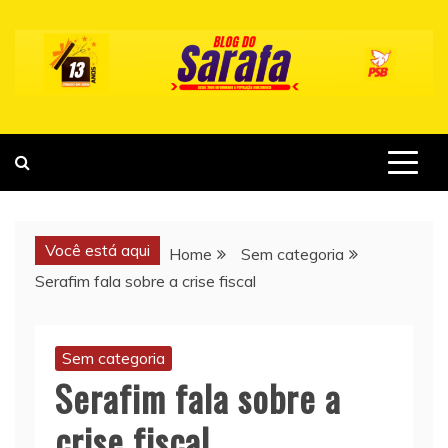
Skip
to
content
Você está aqui
Home
Sem categoria
Serafim fala sobre a crise fiscal
Sem categoria
Serafim fala sobre a
crise fiscal