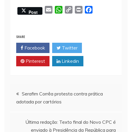
E
W
C
P
F
Post
m
h
o
r
a
a
a
p
i
c
i
t
y
n
e
SHARE
l
s
L
t
b
Facebook
Twitter
A
i
o
p
n
o
Pinterest
Linkedin
p
k
k
Navegação
Serafim Corrêa protesta contra prática
adotada por cartórios
de
Post
Última redação: Texto final do Novo CPC é
enviado à Presidência da República para