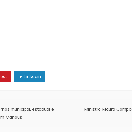
rest
Linkedin
rnos municipal, estadual e
Ministro Mauro Campbe
a em Manaus