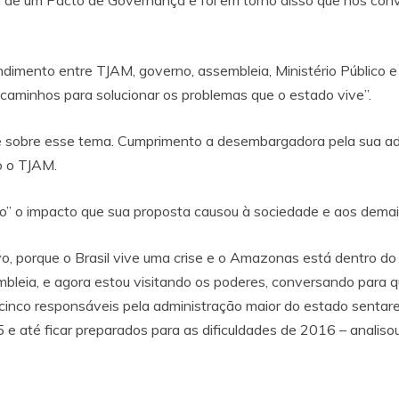
de um Pacto de Governança e foi em torno disso que nós conv
imento entre TJAM, governo, assembleia, Ministério Público e
caminhos para solucionar os problemas que o estado vive”.
sobre esse tema. Cumprimento a desembargadora pela sua admi
o o TJAM.
o” o impacto que sua proposta causou à sociedade e aos demai
vo, porque o Brasil vive uma crise e o Amazonas está dentro do
ssembleia, e agora estou visitando os poderes, conversando para
inco responsáveis pela administração maior do estado sentar
15 e até ficar preparados para as dificuldades de 2016 – analiso