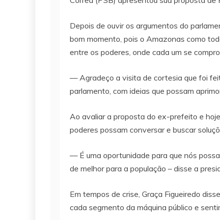
Corrêa (PSB) apresentou sua proposta de P
Depois de ouvir os argumentos do parlamen
bom momento, pois o Amazonas como todo o
entre os poderes, onde cada um se comprom
— Agradeço a visita de cortesia que foi fei
parlamento, com ideias que possam aprimor
Ao avaliar a proposta do ex-prefeito e h
poderes possam conversar e buscar soluçõ
— É uma oportunidade para que nós possa
de melhor para a população – disse a presi
Em tempos de crise, Graça Figueiredo diss
cada segmento da máquina público e sentime