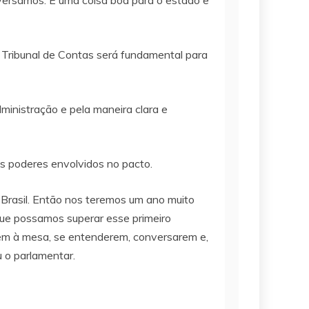
ersamos. É uma coisa boa para o estado e
 Tribunal de Contas será fundamental para
nistração e pela maneira clara e
s poderes envolvidos no pacto.
 Brasil. Então nos teremos um ano muito
 que possamos superar esse primeiro
em à mesa, se entenderem, conversarem e,
u o parlamentar.