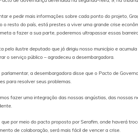
acto de Governança defendida na segunda-feira, 9, na tribuna
tar e pedir mais informações sobre cada ponto do projeto, Gra
 resto do país, está prestes a viver uma grande crise econô
eta a fazer a sua parte, poderemos ultrapassar essas barreira
ta pelo ilustre deputado que já dirigiu nosso município e acumula
ar o serviço público – agradeceu a desembargadora.
oje parlamentar, a desembargadora disse que o Pacto de Gover
es para resolver seus problemas.
mos fazer uma integração das nossas angústias, das nossas 
dente.
e que por meio do pacto proposto por Serafim, onde haverá troc
nto de colaboração, será mais fácil de vencer a crise.