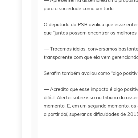
— Apresentei na assembleia uma proposta 
para a sociedade como um todo.
O deputado do PSB avaliou que esse entend
que “juntos possam encontrar os melhores 
— Trocamos ideias, conversamos bastante 
transparente com que ela vem gerenciand
Serafim também avaliou como “algo positiv
— Acredito que esse impacto é algo positi
difícil. Alertei sobre isso na tribuna da a
momento. E, em um segundo momento, os c
a partir daí, superar as dificuldades de 20