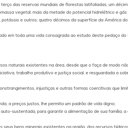
 terço das reservas mundiais de florestas latifoliadas; um déci
ssa vegetal; mais da metade do potencial hidrelétrico e gás na
o, potássio e outros; quatro décimos da superfície da América do 
do em toda uma vida consagrada ao estudo deste pedaço do Br
rsos naturais existentes na área, desde que o faça de modo não 
iniciativa, trabalho produtivo e justiça social, e resguardada a s
onstrangimentos, injustiças e outras formas coercitivas que limi
enda, a preços justos, lhe permita um padrão de vida digno;
a auto-sustentada, para garantir a alimentação de sua família, 
s seus bens minerais existentes na região, dos recursos hídric