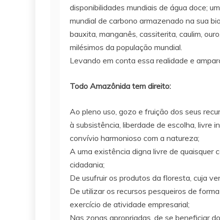
disponibilidades mundiais de água doce; um
mundial de carbono armazenado na sua bioma
bauxita, manganês, cassiterita, caulim, our
milésimos da população mundial.
Levando em conta essa realidade e ampara
Todo Amazônida tem direito:
Ao pleno uso, gozo e fruição dos seus recu
à subsistência, liberdade de escolha, livre 
convívio harmonioso com a natureza;
A uma existência digna livre de quaisquer c
cidadania;
De usufruir os produtos da floresta, cuja v
De utilizar os recursos pesqueiros de form
exercício de atividade empresarial;
Nas zonas apropriadas, de se beneficiar do