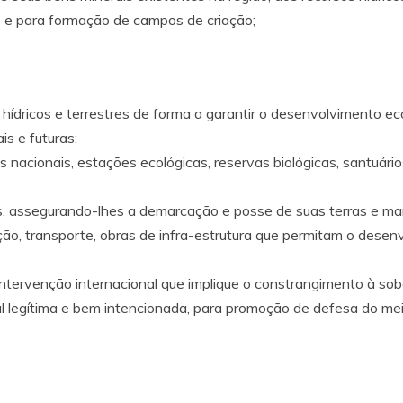
las e para formação de campos de criação;
, hídricos e terrestres de forma a garantir o desenvolvimento e
s e futuras;
s nacionais, estações ecológicas, reservas biológicas, santuár
s, assegurando-lhes a demarcação e posse de suas terras e man
ação, transporte, obras de infra-estrutura que permitam o desen
intervenção internacional que implique o constrangimento à sob
l legítima e bem intencionada, para promoção de defesa do m