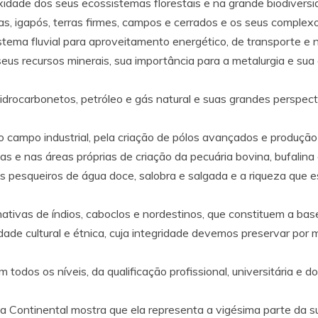
dade dos seus ecossistemas florestais e na grande biodiversi
as, igapós, terras firmes, campos e cerrados e os seus complexo
tema fluvial para aproveitamento energético, de transporte e
us recursos minerais, sua importância para a metalurgia e sua 
drocarbonetos, petróleo e gás natural e suas grandes perspect
o campo industrial, pela criação de pólos avançados e produção
as e nas áreas próprias de criação da pecuária bovina, bufalina e
pesqueiros de água doce, salobra e salgada e a riqueza que e
ativas de índios, caboclos e nordestinos, que constituem a ba
idade cultural e étnica, cuja integridade devemos preservar po
dos os níveis, da qualificação profissional, universitária e dos
Continental mostra que ela representa a vigésima parte da sup