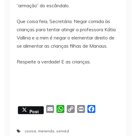
“armação” do escândalo.
Que coisa feia, Secretária. Negar comida às
crianças para tentar atingir a professora Kátia
Vallina e a mim é negar o elementar direito de
se alimentar as crianças filhas de Manaus.
Respeite a verdade! E as crianças.
E
W
C
P
F
Post
m
h
o
r
a
a
a
p
i
c
covisa
,
merenda
,
semed
i
t
y
n
e