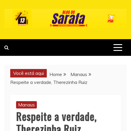
Skip
to
content
Você está aqui
Home
Manaus
Respeite a verdade, Therezinha Ruiz
Manaus
Respeite a verdade,
Therezinha Ruiz