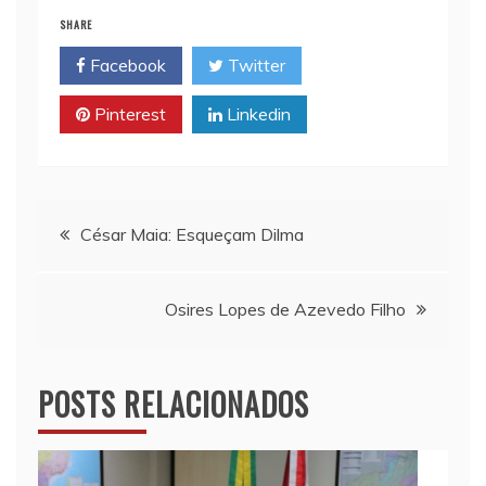
l
s
L
t
b
SHARE
A
i
o
Facebook
Twitter
p
n
o
p
k
k
Pinterest
Linkedin
Navegação
César Maia: Esqueçam Dilma
de
Osires Lopes de Azevedo Filho
Post
POSTS RELACIONADOS