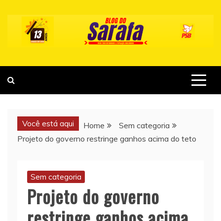
Skip
to
content
Você está aqui
Home
Sem categoria
Projeto do governo restringe ganhos acima do teto
Sem categoria
Projeto do governo
restringe ganhos acima