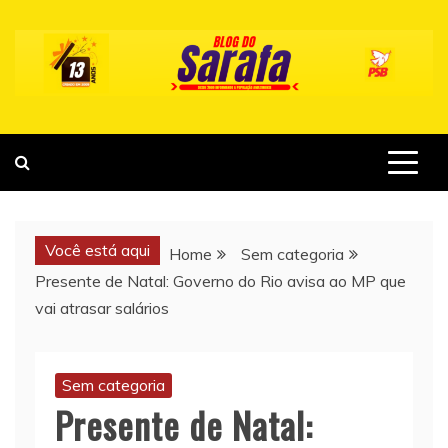
Skip
to
content
Você está aqui
Home
Sem categoria
Presente de Natal: Governo do Rio avisa ao MP que
vai atrasar salários
Sem categoria
Presente de Natal: