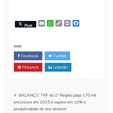
E
W
C
P
F
Post
m
h
o
r
a
a
a
p
i
c
i
t
y
n
e
SHARE
l
s
L
t
b
Facebook
Twitter
A
i
o
p
n
o
Pinterest
Linkedin
p
k
k
Navegação
BALANÇO: TRF da 1ª Região julga 170 mil
processos em 2015 e supera em 10% a
de
produtividade do ano anterior