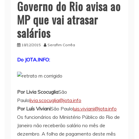
Governo do Rio avisa ao
MP que vai atrasar
salários
18/12/2015
Serafim Corrêa
Do JOTA.INFO:
Por Livia Scocuglia
São
Paulo
livia.scocuglia@jota.info
Por Luís Viviani
São Paulo
luis.viviani@jota.info
Os funcionários do Ministério Público do Rio de
Janeiro não receberão salário no mês de
dezembro. A folha de pagamento deste mês