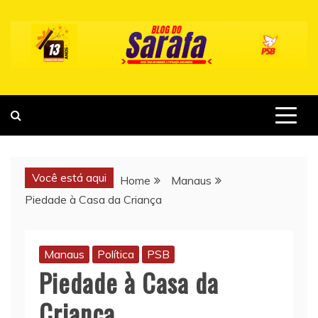
Skip
to
content
Você está aqui
Home
Manaus
Piedade à Casa da Criança
Manaus
Política
PSB
Piedade à Casa da
Criança