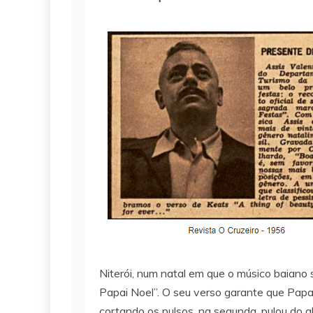
Niterói, num natal em que o músico baiano s
Papai Noel”. O seu verso garante que Papai
cortando os pulsos, na segunda, pulou do a