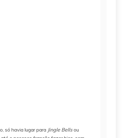
, só havia lugar para
Jingle Bells
ou
até o pescoço francês fazer bico, sem