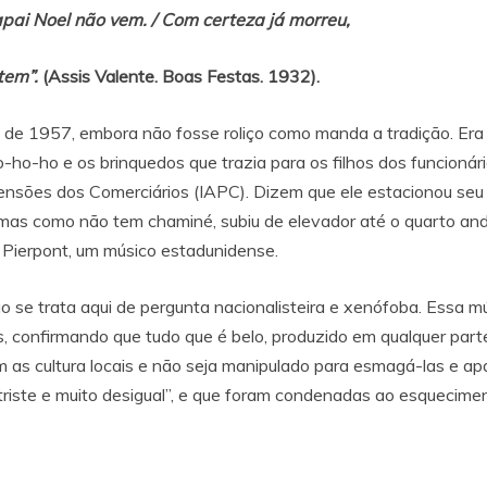
apai Noel não vem. / Com certeza já morreu,
 tem”.
(Assis Valente. Boas Festas. 1932).
 de 1957, embora não fosse roliço como manda a tradição. Era 
ho-ho-ho e os brinquedos que trazia para os filhos dos funcionár
Pensões dos Comerciários (IAPC). Dizem que ele estacionou seu
, mas como não tem chaminé, subiu de elevador até o quarto an
Pierpont, um músico estadunidense.
se trata aqui de pergunta nacionalisteira e xenófoba. Essa mú
confirmando que tudo que é belo, produzido em qualquer parte
m as cultura locais e não seja manipulado para esmagá-las e a
l triste e muito desigual”, e que foram condenadas ao esqueci