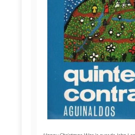
Happy Christmas War is over
do John Len