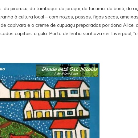
o pirarucu, do tambaqui, do jaraqui, do tucumã, do buriti, do a
ranha à cultura local – com nozes, passas, figos secos, ameixas,
e de capivara e o creme de cupuaçu preparados por dona Alice, q
dos capitais: a gula. Porto de lenha sonhava ser Liverpool, “c