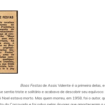
Boas Festas
de Assis Valente é a primeira delas, 
e sentia triste e solitário e acabava de descobrir seu equívoco
 Noel estava morto. Mas quem morreu, em 1958, foi o autor, que
lto do Corcovado e foi salvo pelas árvores que amorteceram a q