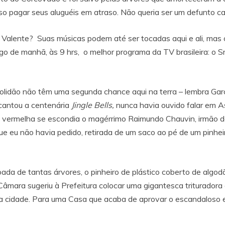
o pagar seus aluguéis em atraso. Não queria ser um defunto cal
Valente? Suas músicas podem até ser tocadas aqui e ali, mas 
de manhã, às 9 hrs, o melhor programa da TV brasileira: o Sr.
olidão não têm uma segunda chance aqui na terra – lembra Ga
 cantou a centenária
Jingle Bells,
nunca havia ouvido falar em A
xa vermelha se escondia o magérrimo Raimundo Chauvin, irmão 
ue eu não havia pedido, retirada de um saco ao pé de um pinhei
da de tantas árvores, o pinheiro de plástico coberto de algod
âmara sugeriu à Prefeitura colocar uma gigantesca trituradora
da cidade. Para uma Casa que acaba de aprovar o escandaloso e