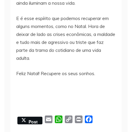
ainda iluminam a nossa vida.
E é esse espírito que podemos recuperar em
alguns momentos, como no Natal. Hora de
deixar de lado as crises econômicas, a maldade
e tudo mais de agressivo ou triste que faz
parte da trama do cotidiano de uma vida
adulta.
Feliz Natal! Recupere os seus sonhos.
E
W
C
P
F
Post
m
h
o
r
a