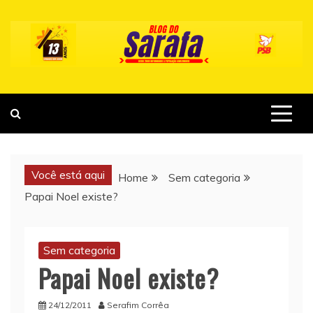
Skip
to
content
Você está aqui
Home
Sem categoria
Papai Noel existe?
Sem categoria
Papai Noel existe?
24/12/2011
Serafim Corrêa