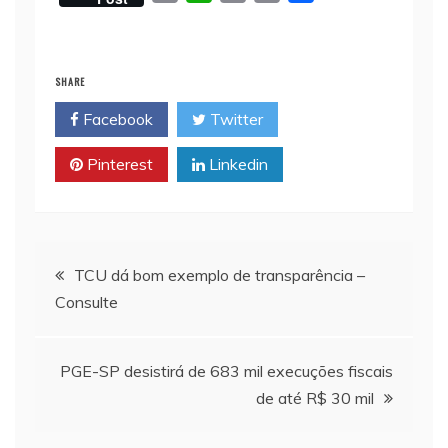
m
h
o
r
a
a
a
p
i
c
i
t
y
n
e
SHARE
l
s
L
t
b
Facebook
Twitter
A
i
o
p
n
o
Pinterest
Linkedin
p
k
k
Navegação
TCU dá bom exemplo de transparência –
Consulte
de
Post
PGE-SP desistirá de 683 mil execuções fiscais
de até R$ 30 mil