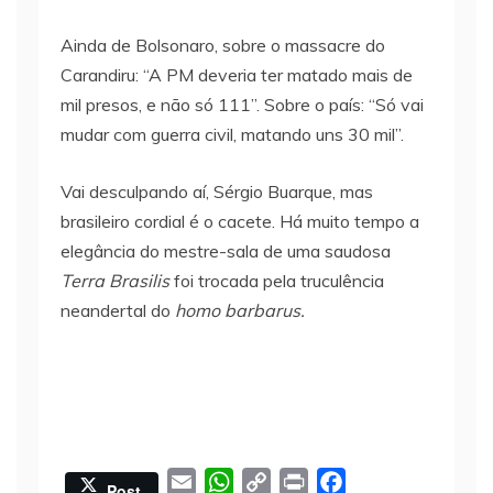
Ainda de Bolsonaro, sobre o massacre do
Carandiru: “A PM deveria ter matado mais de
mil presos, e não só 111”. Sobre o país: “Só vai
mudar com guerra civil, matando uns 30 mil”.
Vai desculpando aí, Sérgio Buarque, mas
brasileiro cordial é o cacete. Há muito tempo a
elegância do mestre-sala de uma saudosa
Terra Brasilis
foi trocada pela truculência
neandertal do
homo barbarus.
E
W
C
P
F
Post