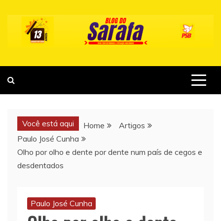
Skip
to
content
Você está aqui
Home
Artigos
Paulo José Cunha
Olho por olho e dente por dente num país de cegos e
desdentados
Paulo José Cunha