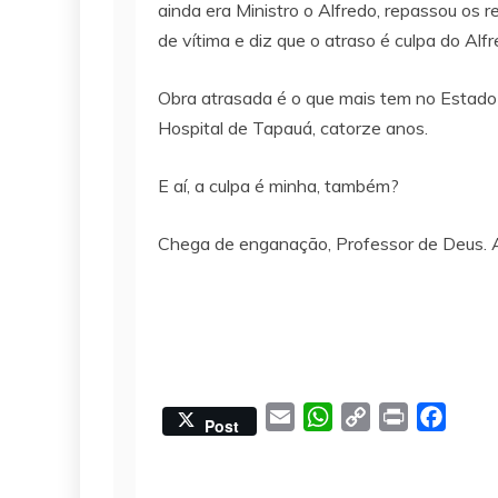
ainda era Ministro o Alfredo, repassou os r
de vítima e diz que o atraso é culpa do Alf
Obra atrasada é o que mais tem no Estado t
Hospital de Tapauá, catorze anos.
E aí, a culpa é minha, também?
Chega de enganação, Professor de Deus. Ago
E
W
C
P
F
Post
m
h
o
r
a
a
a
p
i
c