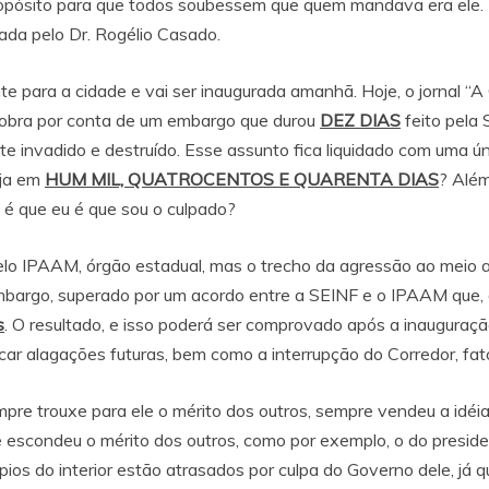
ropósito para que todos soubessem que quem mandava era ele.
ada pelo Dr. Rogélio Casado.
e para a cidade e vai ser inaugurada amanhã. Hoje, o jornal “
a obra por conta de um embargo que durou
DEZ DIAS
feito pela
nte invadido e destruído. Esse assunto fica liquidado com uma
eja em
HUM MIL, QUATROCENTOS E QUARENTA DIAS
? Além
 é que eu é que sou o culpado?
 pelo IPAAM, órgão estadual, mas o trecho da agressão ao meio
mbargo, superado por um acordo entre a SEINF e o IPAAM que, de
s
. O resultado, e isso poderá ser comprovado após a inauguraçã
car alagações futuras, bem como a interrupção do Corredor, fat
mpre trouxe para ele o mérito dos outros, sempre vendeu a idéi
e escondeu o mérito dos outros, como por exemplo, o do presid
pios do interior estão atrasados por culpa do Governo dele, já 