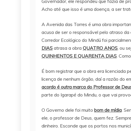
Governador, ele respondeu que fazia de p
Acho até que isso é uma doença, a ser trat
A Avenida das Torres é uma obra important
acusa de ser o responsável pelo atraso d
Corredor Ecológico do Mindú foi parcialme
DIAS
atrasa a obra
QUATRO ANOS
, ou s
QUINHENTOS E QUARENTA DIAS
. Como
É bom registrar que a obra era licenciada
licença de nenhum órgão, daí a razão do e
acordo é outra marca do Professor de Deu
parte do Igarapé do Mindu, o que vai provo
O Governo dele foi muito
bom de mídia
. Se
ele, o professor de Deus, quem fez. Sempr
dinheiro. Esconde que os portos nos municí