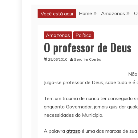
Home
Amazonas
O
Você está aqui
Amazonas
Política
O professor de Deus
28/06/2010
Serafim Corrêa
Não 
Julga-se professor de Deus, sabe tudo e é 
Tem um trauma de nunca ter conseguido ser 
enquanto Governador, jamais quis dar qua
necessidades do Município.
A palavra
atraso
é uma das marcas de sua p