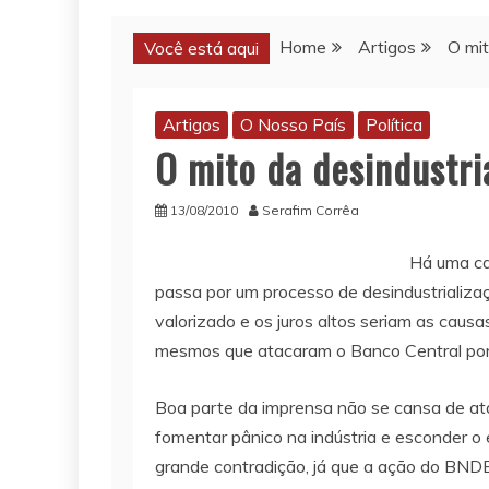
Home
Artigos
O mit
Você está aqui
Artigos
O Nosso País
Política
O mito da desindustri
13/08/2010
Serafim Corrêa
Há uma ca
passa por um processo de desindustrializa
valorizado e os juros altos seriam as caus
mesmos que atacaram o Banco Central por e
Boa parte da imprensa não se cansa de atac
fomentar pânico na indústria e esconder o
grande contradição, já que a ação do BND