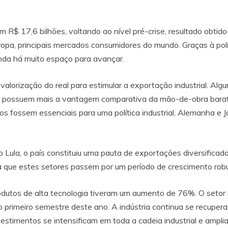
m R$ 17,6 bilhões, voltando ao nível pré-crise, resultado obt
a, principais mercados consumidores do mundo. Graças à políti
ainda há muito espaço para avançar.
alorização do real para estimular a exportação industrial. Al
o possuem mais a vantagem comparativa da mão-de-obra barata
os fossem essenciais para uma política industrial, Alemanha e 
o Lula, o país constituiu uma pauta de exportações diversific
da que estes setores passem por um período de crescimento rob
dutos de alta tecnologia tiveram um aumento de 76%. O setor
 primeiro semestre deste ano. A indústria continua se recupe
timentos se intensificam em toda a cadeia industrial e amplia