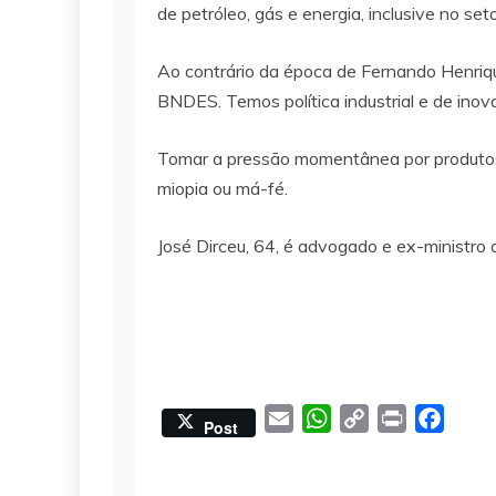
de petróleo, gás e energia, inclusive no seto
Ao contrário da época de Fernando Henriqu
BNDES. Temos política industrial e de ino
Tomar a pressão momentânea por produtos i
miopia ou má-fé.
José Dirceu, 64, é advogado e ex-ministro 
E
W
C
P
F
Post
m
h
o
r
a
a
a
p
i
c