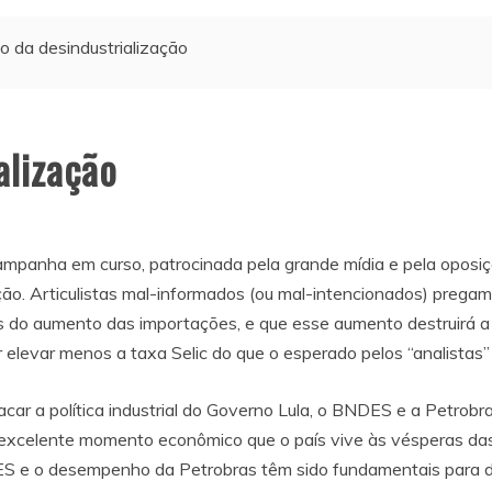
o da desindustrialização
alização
mpanha em curso, patrocinada pela grande mídia e pela oposição
ção. Articulistas mal-informados (ou mal-intencionados) prega
as do aumento das importações, e que esse aumento destruirá a 
levar menos a taxa Selic do que o esperado pelos “analistas”
ar a política industrial do Governo Lula, o BNDES e a Petrobra
 excelente momento econômico que o país vive às vésperas das 
ES e o desempenho da Petrobras têm sido fundamentais para d