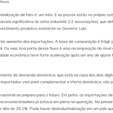
tivos.
trialização de fato é: um mito. E as provas estão no próprio no
rcela significativa do setor industrial (12 associações), que 
estimento produtivo existente no Governo Lula.
ente aumento das importações. A base de comparação é frágil, 
l. Ou seja, boa parte desse fluxo é uma recomposição do nível
idade econômica teve forte aceleração após um ano de ajuste
nsistente da demanda doméstica, que está na casa dos dois dígi
importados vem para complementar a oferta doméstica, não par
ia nacional se prepara para o futuro. Em junho, as importações
conomia brasileira já estava em plena recuperação. No primei
 alta de 26,1%. Pode haver desindustrialização em um país qu