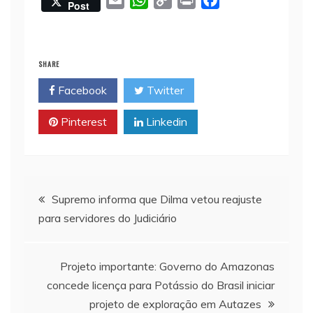
E
W
C
P
F
Post
m
h
o
r
a
a
a
p
i
c
i
t
y
n
e
SHARE
l
s
L
t
b
Facebook
Twitter
A
i
o
p
n
o
Pinterest
Linkedin
p
k
k
Navegação
Supremo informa que Dilma vetou reajuste
para servidores do Judiciário
de
Post
Projeto importante: Governo do Amazonas
concede licença para Potássio do Brasil iniciar
projeto de exploração em Autazes