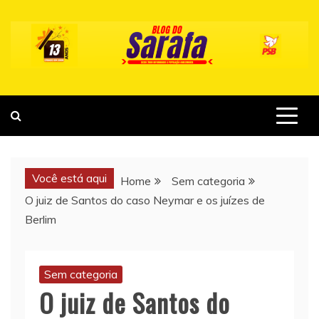
Skip
to
content
Você está aqui
Home
Sem categoria
O juiz de Santos do caso Neymar e os juízes de
Berlim
Sem categoria
O juiz de Santos do