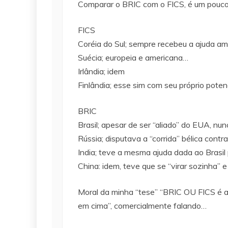
Comparar o BRIC com o FICS, é um pouco
FICS
Coréia do Sul; sempre recebeu a ajuda a
Suécia; europeia e americana…
Irlândia; idem
Finlândia; esse sim com seu próprio pote
BRIC
Brasil; apesar de ser “aliado” do EUA, nu
Rússia; disputava a “corrida” bélica con
India; teve a mesma ajuda dada ao Brasil
China: idem, teve que se “virar sozinha”
Moral da minha “tese” “BRIC OU FICS é a
em cima”, comercialmente falando…