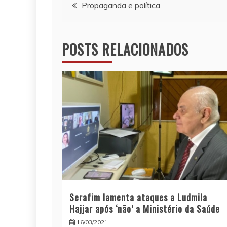
Navegação
Propaganda e política
de
POSTS RELACIONADOS
Post
Serafim lamenta ataques a Ludmila
Hajjar após ‘não’ a Ministério da Saúde
16/03/2021