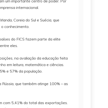
mam um importante centro de poder. Por
imprensa internacional.
rlanda, Coreia do Sul e Suécia, que
: o conhecimento.
países do FICS fazem parte da elite
ntre eles.
osições, na avaliação da educação feita
o em leitura, matemática e ciências.
15% e 57% da população.
a Rússia, que também atinge 100% – as
am com 5,41% do total das exportações.