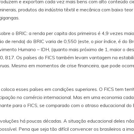
roduzem e exportam cada vez mais bens com alto conteúdo cien
inerais, produtos da indústria têxtil e mecânica com baixo teo
gigangas.
bre o BRIC: a renda per capita dos primeiros é 4,9 vezes maior 
ão de renda) do BRIC varia de 0,550 (este, o pior índice, é do Br
lvimento Humano – IDH, (quanto mais próximo de 1, maior o de
0, 817. Os países do FICS também levam vantagem na estabilida
s ruas. Mesmo em momentos de crise financeira, que pode ocorre
coloca esses países em condições superiores. O FICS tem territ
icipação no comércio internacional. Mas em uma economia cada
ilhante para o FICS, se comparado com o atraso educacional do 
revoluções há poucas décadas. A situação educacional deles não 
ossível. Pena que seja tão difícil convencer os brasileiros a 