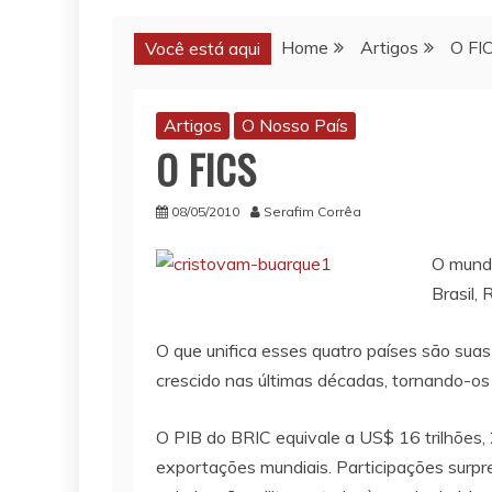
Home
Artigos
O FI
Você está aqui
Artigos
O Nosso País
O FICS
08/05/2010
Serafim Corrêa
O mundo
Brasil,
O que unifica esses quatro países são sua
crescido nas últimas décadas, tornando-o
O PIB do BRIC equivale a US$ 16 trilhões,
exportações mundiais. Participações surp