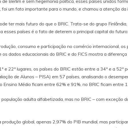
ro de Berlim e sem hegemonia política, esses países unidos for
ia, foi um fato importante para o mundo, e chamou a atenção da 
e ter mais futuro do que o BRIC. Trata-se do grupo Finlândia, I
esses países é o fato de deterem o principal capital do futuro
odução, consumo e participação no comércio internacional, os 
os dados educacionais do BRIC e do FICS mostra a diferença e
ª e 22ª lugares, os países do BRIC estão entre a 34ª e a 52ª p
iação de Alunos – PISA) em 57 países, analisando o desempenh
do Ensino Médio ficam entre 62% e 91%, no BRIC ficam entre 
 população adulta alfabetizada, mas no BRIC – com exceção d
 produção global, apenas 2,97% do PIB mundial, mas particip