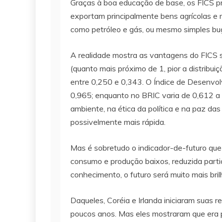
Graças à boa educação de base, os FICS p
exportam principalmente bens agrícolas e m
como petróleo e gás, ou mesmo simples bu
A realidade mostra as vantagens do FICS so
(quanto mais próximo de 1, pior a distribuiç
entre 0,250 e 0,343. O Índice de Desenvo
0,965; enquanto no BRIC varia de 0,612 a 
ambiente, na ética da política e na paz da
possivelmente mais rápida.
Mas é sobretudo o indicador-de-futuro que 
consumo e produção baixos, reduzida part
conhecimento, o futuro será muito mais br
Daqueles, Coréia e Irlanda iniciaram suas 
poucos anos. Mas eles mostraram que era p