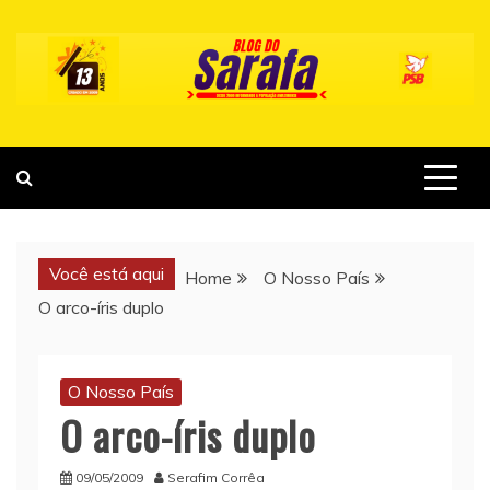
Skip
to
content
Você está aqui
Home
O Nosso País
O arco-íris duplo
O Nosso País
O arco-íris duplo
09/05/2009
Serafim Corrêa