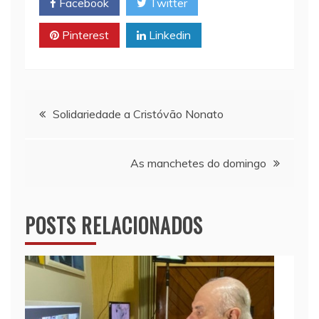
Facebook
Twitter
A
i
o
p
n
o
Pinterest
Linkedin
p
k
k
Navegação
Solidariedade a Cristóvão Nonato
de
As manchetes do domingo
Post
POSTS RELACIONADOS