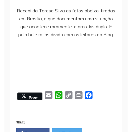
Recebi da Teresa Silva as fotos abaixo, tiradas
em Brasília, e que documentam uma situação
que acontece raramente: o arco-íris duplo. E
pela beleza, as divido com os leitores do Blog.
E
W
C
P
F
Post
m
h
o
r
a
a
a
p
i
c
i
t
y
n
e
SHARE
l
s
L
t
b