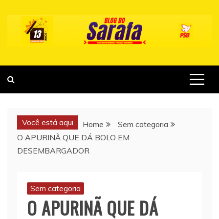
Skip
to
content
Você está aqui
Home
Sem categoria
O APURINÃ QUE DÁ BOLO EM
DESEMBARGADOR
Sem categoria
O APURINÃ QUE DÁ