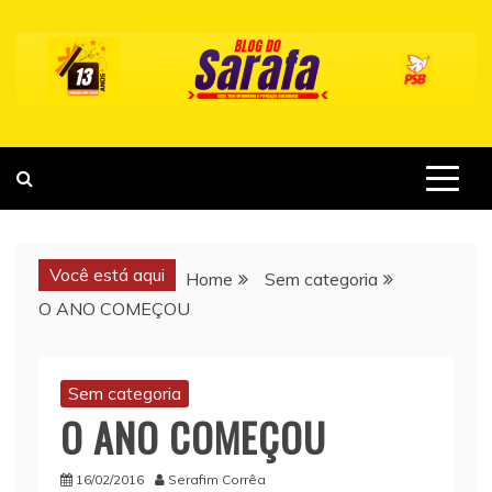
Skip
to
content
Você está aqui
Home
Sem categoria
O ANO COMEÇOU
Sem categoria
O ANO COMEÇOU
16/02/2016
Serafim Corrêa