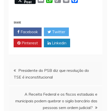
Post
m
h
o
r
a
a
a
p
i
c
i
t
y
n
e
SHARE
l
s
L
t
b
Facebook
Twitter
A
i
o
p
n
o
Pinterest
Linkedin
p
k
k
Navegação
Presidente do PSB diz que resolução do
TSE é inconstitucional
de
Post
A Receita Federal e os fiscos estaduais e
municipais podem quebrar o sigilo bancário das
pessoas sem ordem judicial?