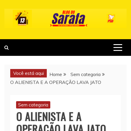
Skip
to
content
Você está aqui
Home
Sem categoria
O ALIENISTA E A OPERAÇÃO LAVA JATO
Sem categoria
O ALIENISTA E A
OPERAÇÃO LAVA JATO