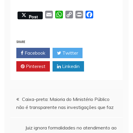
E
W
C
P
F
Post
m
h
o
r
a
a
a
p
i
c
i
t
y
n
e
SHARE
l
s
L
t
b
Facebook
Twitter
A
i
o
p
n
o
Pinterest
Linkedin
p
k
k
Navegação
Caixa-preta: Maioria do Ministério Público
não é transparente nas investigações que faz
de
Post
Juiz ignora formalidades no atendimento ao