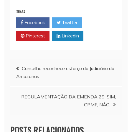
i
t
y
n
e
SHARE
l
s
L
t
b
Facebook
Twitter
A
i
o
p
n
o
Pinterest
Linkedin
p
k
k
Navegação
Conselho reconhece esforço do Judiciário do
Amazonas
de
Post
REGULAMENTAÇÃO DA EMENDA 29, SIM;
CPMF, NÃO.
POSTS RELACIONADOS