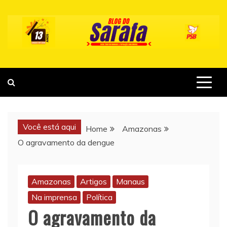
Skip
to
content
Você está aqui
Home
Amazonas
O agravamento da dengue
Amazonas
Artigos
Manaus
Na imprensa
Política
O agravamento da