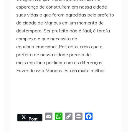
esperança de construírem em nossa cidade
suas vidas e que foram agredidas pelo prefeito
da cidade de Manaus em um momento de
destempero. Ser prefeito não é fácil, é tarefa
complexa e que necessita de
equilíbrio emocional. Portanto, creio que o
prefeito de nossa cidade precisa de
mais equilibrio par lidar com as diferenças.
Fazendo isso Manaus estará muito melhor.
E
W
C
P
F
Post
m
h
o
r
a
a
a
p
i
c