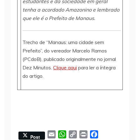
estudantes e da sociedade em geral
tenha a acordado Amazonino e lembrado
que ele é o Prefeito de Manaus.
Trecho de “Manaus: uma cidade sem
Prefeito”, do vereador Marcelo Ramos
(PCdoB), publicado originalmente no jornal
Dez Minutos.
Clique aqui
para ler a íntegra
do artigo.
E
W
C
P
F
Post