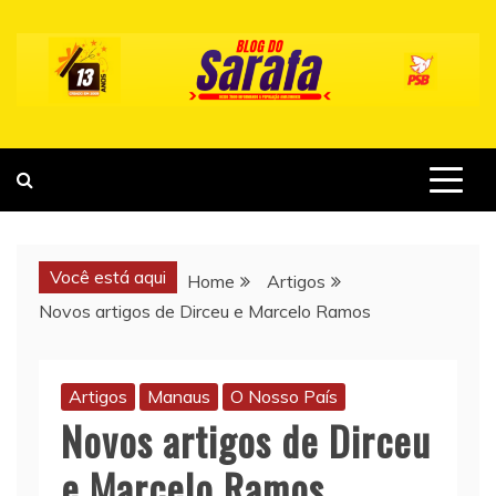
Skip
to
content
Você está aqui
Home
Artigos
Novos artigos de Dirceu e Marcelo Ramos
Artigos
Manaus
O Nosso País
Novos artigos de Dirceu
e Marcelo Ramos