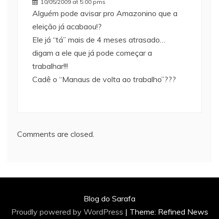
10/05/2009 at 5:00 pms
Alguém pode avisar pro Amazonino que a
eleição já acabaou!?
Ele já “tá” mais de 4 meses atrasado…
digam a ele que já pode começar a
trabalhar!!!
Cadê o “Manaus de volta ao trabalho”???
Comments are closed.
Blog do Sarafa
Proudly powered by WordPress
|
Theme: Refined News