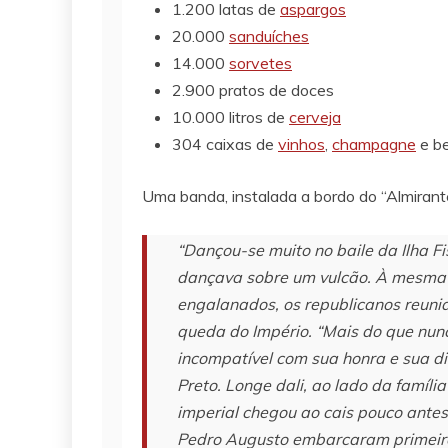
1.200 latas de
aspargos
20.000
sanduíches
14.000
sorvetes
2.900 pratos de doces
10.000 litros de
cerveja
304 caixas de
vinhos
,
champagne
e be
Uma banda, instalada a bordo do “Almiran
“Dançou-se muito no baile da Ilha F
dançava sobre um vulcão. À mesma h
engalanados, os republicanos reunia
queda do Império. “Mais do que nunc
incompatível com sua honra e sua d
Preto. Longe dali, ao lado da famíl
imperial chegou ao cais pouco antes 
Pedro Augusto embarcaram primeiro. 