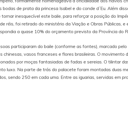
Império, formalmente homenageava a oficialidade dos navios ch
bodas de prata da princesa Isabel e do conde d´Eu. Além diss
 tornar inesquecível este baile, para reforçar a posição do Impé
de réis, foi retirado do ministério da Viação e Obras Públicas, e
espondia a quase 10% do orçamento previsto da Província do Ri
ssoas participaram do baile (conforme as fontes), marcado pelo 
s chinesas, vasos franceses e flores brasileiras. O movimento 
nados por moças fantasiadas de fadas e sereias. O tilintar da
tanto luxo. Na parte de trás do palacete foram montadas duas 
dos, sendo 250 em cada uma. Entre as iguarias, servidas em pr