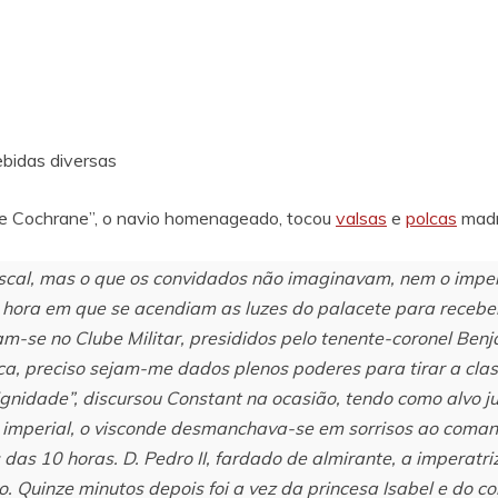
bidas diversas
te Cochrane”, o navio homenageado, tocou
valsas
e
polcas
madr
iscal, mas o que os convidados não imaginavam, nem o impera
ora em que se acendiam as luzes do palacete para receber
m-se no Clube Militar, presididos pelo tenente-coronel Ben
a, preciso sejam-me dados plenos poderes para tirar a clas
ignidade”, discursou Constant na ocasião, tendo como alvo 
ia imperial, o visconde desmanchava-se em sorrisos ao coman
das 10 horas. D. Pedro II, fardado de almirante, a imperatriz
Quinze minutos depois foi a vez da princesa Isabel e do co