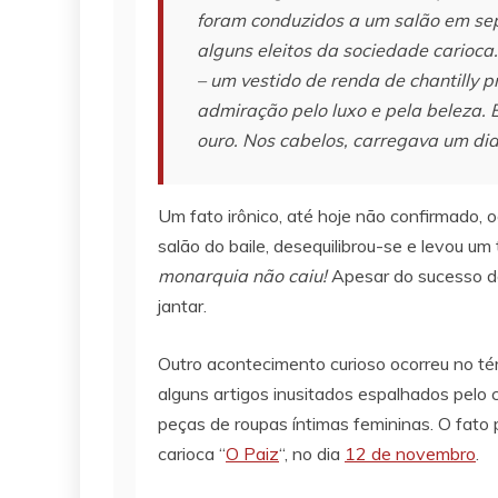
foram conduzidos a um salão em sep
alguns eleitos da sociedade carioc
– um vestido de renda de chantilly p
admiração pelo luxo e pela beleza. 
ouro. Nos cabelos, carregava um dia
Um fato irônico, até hoje não confirmado, o
salão do baile, desequilibrou-se e levou u
monarquia não caiu!
Apesar do sucesso do
jantar.
Outro acontecimento curioso ocorreu no té
alguns artigos inusitados espalhados pelo
peças de roupas íntimas femininas. O fato p
carioca “
O Paiz
“, no dia
12 de novembro
.