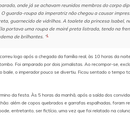
arado, onde já se achavam reunidos membros do corpo diplo
a. O guarda-roupa da imperatriz não chegou a causar impres
reta, guarnecido de vidrilhos. A toalete da princesa Isabel,
Ela portava uma roupa de moiré preta listrada, tendo na fre
1
dema de brilhantes. “
correu logo após a chegada da família real, às 10 horas da noite
m tombo. Foi amparado por dois jornalistas. Ao recompor-se, exc
 baile, o imperador pouco se divertiu. Ficou sentado o tempo 
rmino da festa. Às 5 horas da manhã, após a saída dos convida
 chão: além de copos quebrados e garrafas espalhadas, foram r
ode, entretanto, ser fictício, uma vez que foi relatado na colun