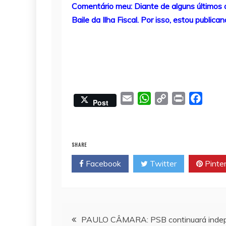
Comentário meu: Diante de alguns últimos
Baile da Ilha Fiscal. Por isso, estou publi
E
W
C
P
F
Post
m
h
o
r
a
a
a
p
i
c
i
t
y
n
e
SHARE
l
s
L
t
b
Facebook
Twitter
Pinte
A
i
o
p
n
o
p
k
k
Navegação
PAULO CÂMARA: PSB continuará indep