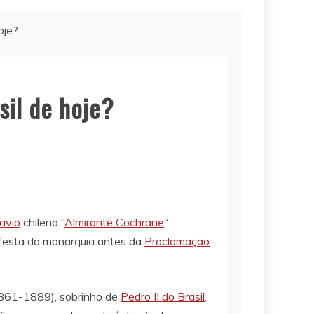
oje?
sil de hoje?
avio
chileno “
Almirante Cochrane
“.
de festa da monarquia antes da
Proclamação
861-1889), sobrinho de
Pedro II do Brasil
.