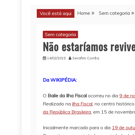
Home
Sem categoria
Você está aqui
Sem categoria
Não estaríamos reviven
14/02/2015
Serafim Corrêa
Da WIKIPÉDIA:
O
Baile da Ilha Fiscal
ocorreu no dia
9 de n
Realizado na
ilha Fiscal
, no centro históric
da República Brasileira
, em 15 de novembro,
Inicialmente marcado para o dia
19 de outu