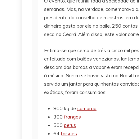
O evento, que reuniu toda a sociedade do 
semanas. Mas, na verdade, comemorava as 
presidente do conselho de ministros, era de
dinheiro gasto por ele no baile, 250 contos 
seca no Ceará. Além disso, este valor corr
Estima-se que cerca de três a cinco mil pe
enfeitada com balões venezianos, lanterna
desciam das barcas a vapor e eram recepcio
à música. Nunca se havia visto no Brasil 
servido um jantar para quinhentos convida
exóticas, foram consumidos:
800 kg de
camarão
300
frangos
500
perus
64
faisões