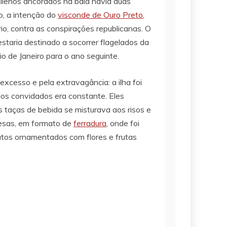
ilenos ancorados na baía havia duas
o, a intenção do
visconde de Ouro Preto
,
rio, contra as conspirações republicanas. O
 estaria destinado a socorrer flagelados da
o de Janeiro para o ano seguinte.
excesso e pela extravagância: a ilha foi
dos convidados era constante. Eles
s taças de bebida se misturava aos risos e
mesas, em formato de
ferradura
, onde foi
atos ornamentados com flores e frutas