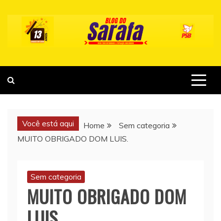
Skip
to
content
Você está aqui
Home
Sem categoria
MUITO OBRIGADO DOM LUIS.
Sem categoria
MUITO OBRIGADO DOM
LUIS.