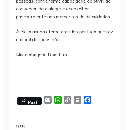
pessoas, com enorme capacidade de ouvir, de
conversar, de dialogar e aconselhar,
principalmente nos momentos de dificuldades.
À ele, a minha eterna gratidão por tudo que fez
em prol de todos nós.
Muito obrigado Dom Luis.
E
W
C
P
F
Post
m
h
o
r
a
a
a
p
i
c
i
t
y
n
e
SHARE