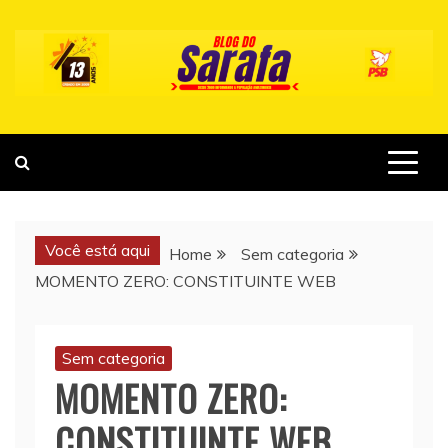
Skip
to
content
Você está aqui
Home
Sem categoria
MOMENTO ZERO: CONSTITUINTE WEB
Sem categoria
MOMENTO ZERO:
CONSTITUINTE WEB