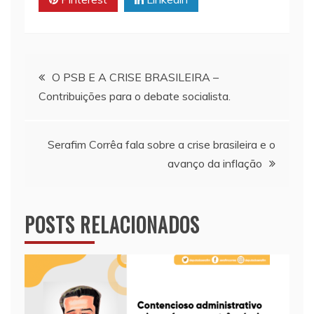
p
k
k
Navegação
O PSB E A CRISE BRASILEIRA –
Contribuições para o debate socialista.
de
Post
Serafim Corrêa fala sobre a crise brasileira e o
avanço da inflação
POSTS RELACIONADOS