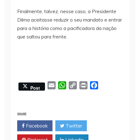
Finalmente, talvez, nesse caso, a Presidente
Dilma aceitasse reduzir o seu mandato e entrar
para a história como a pacificadora da nação
que saltou para frente.
E
W
C
P
F
Post
m
h
o
r
a
a
a
p
i
c
i
t
y
n
e
SHARE
l
s
L
t
b
Facebook
Twitter
A
i
o
p
n
o
Pinterest
Linkedin