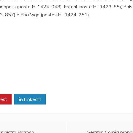
nopolis (poste H-1424-048); Estoril (poste H- 1423-85); Paí
-857) e Rua Vigo (postes H- 1424-251)
rest
Linkedin
 ministro Barroso
Serafim Corrêa propõe