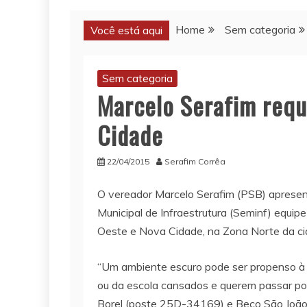
Home
Sem categoria
Você está aqui
Sem categoria
Marcelo Serafim requ
Cidade
22/04/2015
Serafim Corrêa
O vereador Marcelo Serafim (PSB) apresen
Municipal de Infraestrutura (Seminf) equip
Oeste e Nova Cidade, na Zona Norte da cida
“Um ambiente escuro pode ser propenso à c
ou da escola cansados e querem passar por 
Borel (poste 25D-34169) e Beco São João