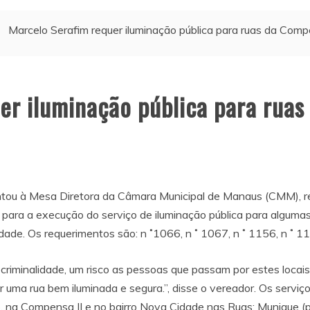
Marcelo Serafim requer iluminação pública para ruas da Co
er iluminação pública para rua
tou à Mesa Diretora da Câmara Municipal de Manaus (CMM), re
e para a execução do serviço de iluminação pública para algum
de. Os requerimentos são: n ˚1066, n ˚ 1067, n ˚ 1156, n ˚ 11
riminalidade, um risco as pessoas que passam por estes locais
uma rua bem iluminada e segura.”, disse o vereador. Os serviç
, na Compensa II e no bairro Nova Cidade nas Ruas: Munique