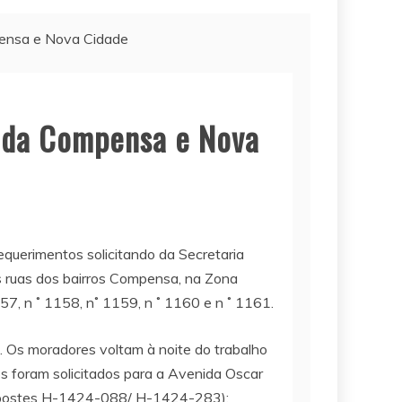
mpensa e Nova Cidade
s da Compensa e Nova
querimentos solicitando da Secretaria
as ruas dos bairros Compensa, na Zona
57, n ˚ 1158, n˚ 1159, n ˚ 1160 e n ˚ 1161.
. Os moradores voltam à noite do trabalho
os foram solicitados para a Avenida Oscar
 (postes H-1424-088/ H-1424-283);