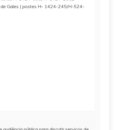
s de Gales ( postes H- 1424-245/H-524-
 audiência pública para discutir serviços de