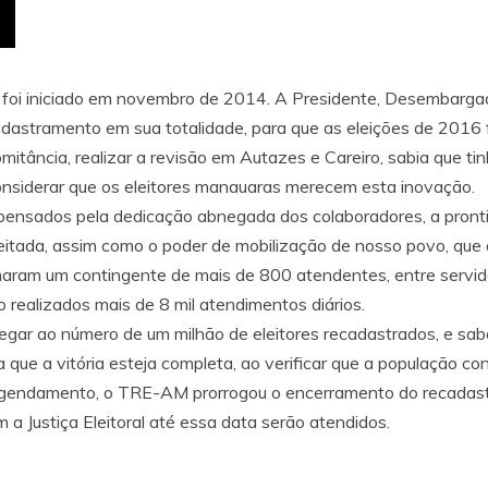
foi iniciado em novembro de 2014. A Presidente, Desembargad
dastramento em sua totalidade, para que as eleições de 2016 
mitância, realizar a revisão em Autazes e Careiro, sabia que ti
onsiderar que os eleitores manauaras merecem esta inovação.
ensados pela dedicação abnegada dos colaboradores, a prontidã
tada, assim como o poder de mobilização de nosso povo, que a
maram um contingente de mais de 800 atendentes, entre servidor
o realizados mais de 8 mil atendimentos diários.
gar ao número de um milhão de eleitores recadastrados, e sabe
a que a vitória esteja completa, ao verificar que a população 
endamento, o TRE-AM prorrogou o encerramento do recadastr
a Justiça Eleitoral até essa data serão atendidos.