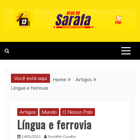
Skip
to
content
Você está aqui
Home
Artigos
Língua e ferrovia
Artigos
Mundo
O Nosso País
Língua e ferrovia
14/01/2011
Serafim Corrêa