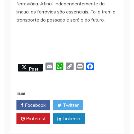
ferroviária. Afinal, independentemente da
língua, as ferrovias são essenciais. Foi o trem o
transporte do passado e será o do futuro.
E
W
C
P
F
Post
m
h
o
r
a
a
a
p
i
c
i
t
y
n
e
SHARE
l
s
L
t
b
Facebook
Twitter
A
i
o
p
n
o
Pinterest
Linkedin
p
k
k