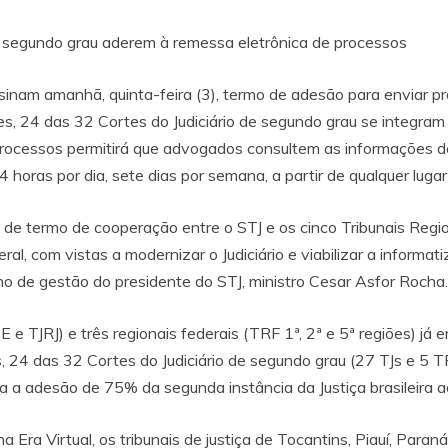
de segundo grau aderem à remessa eletrônica de processos
ssinam amanhã, quinta-feira (3), termo de adesão para enviar pr
s, 24 das 32 Cortes do Judiciário de segundo grau se integram ao
processos permitirá que advogados consultem as informações de
horas por dia, sete dias por semana, a partir de qualquer luga
de termo de cooperação entre o STJ e os cinco Tribunais Regio
l, com vistas a modernizar o Judiciário e viabilizar a informat
o de gestão do presidente do STJ, ministro Cesar Asfor Rocha.
PE e TJRJ) e três regionais federais (TRF 1ª, 2ª e 5ª regiões) 
s, 24 das 32 Cortes do Judiciário de segundo grau (27 TJs e 5
a a adesão de 75% da segunda instância da Justiça brasileira a
 Era Virtual, os tribunais de justiça de Tocantins, Piauí, Paran