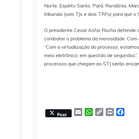
Norte, Espírito Santo, Pará, Rondônia, Ma
tribunais (seis TJs e dois TRFs) para que 
O presidente Cesar Asfor Rocha defende a v
combater o problema da morosidade. Com a 
“Com a virtualização do processo, estamos
meio eletrônico, em questão de segundos”, 
processos que chegam ao STJ serão encami
E
W
C
P
F
Post
m
h
o
r
a
a
a
p
i
c
i
t
y
n
e