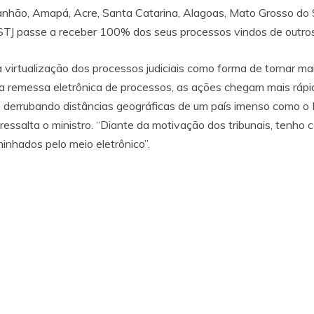
ranhão, Amapá, Acre, Santa Catarina, Alagoas, Mato Grosso do
o STJ passe a receber 100% dos seus processos vindos de outros 
irtualização dos processos judiciais como forma de tornar mais
remessa eletrônica de processos, as ações chegam mais rápido
 derrubando distâncias geográficas de um país imenso como o B
ressalta o ministro. “Diante da motivação dos tribunais, tenho 
nhados pelo meio eletrônico”.