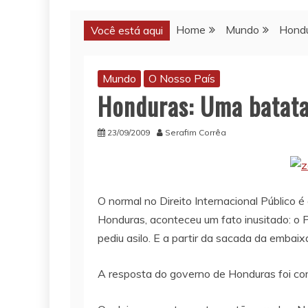
Home
Mundo
Hondu
Você está aqui
Mundo
O Nosso País
Honduras: Uma batata
23/09/2009
Serafim Corrêa
O normal no Direito Internacional Público 
Honduras, aconteceu um fato inusitado: o 
pediu asilo. E a partir da sacada da embai
A resposta do governo de Honduras foi cor