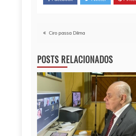
p
n
o
p
k
k
Navegação
Ciro passa Dilma
de
POSTS RELACIONADOS
Post