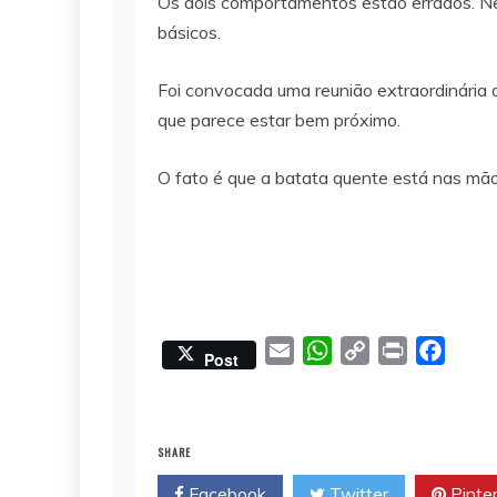
Os dois comportamentos estão errados. Ne
básicos.
Foi convocada uma reunião extraordinária
que parece estar bem próximo.
O fato é que a batata quente está nas mão
E
W
C
P
F
Post
m
h
o
r
a
a
a
p
i
c
i
t
y
n
e
SHARE
l
s
L
t
b
Facebook
Twitter
Pinte
A
i
o