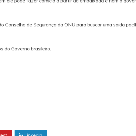
m ele pode fazer comício a partir da embaixada e nem o gover
 do Conselho de Segurança da ONU para buscar uma saída pací
s do Governo brasileiro.
rest
Linkedin