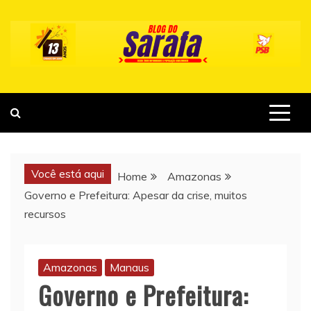
Skip
to
content
Você está aqui
Home
Amazonas
Governo e Prefeitura: Apesar da crise, muitos
recursos
Amazonas
Manaus
Governo e Prefeitura: