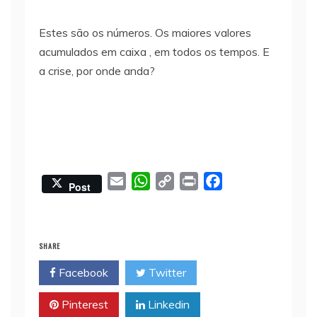
Estes são os números. Os maiores valores
acumulados em caixa , em todos os tempos. E
a crise, por onde anda?
E
W
C
P
F
Post
m
h
o
r
a
a
a
p
i
c
i
t
y
n
e
SHARE
l
s
L
t
b
Facebook
Twitter
A
i
o
p
n
o
Pinterest
Linkedin
p
k
k