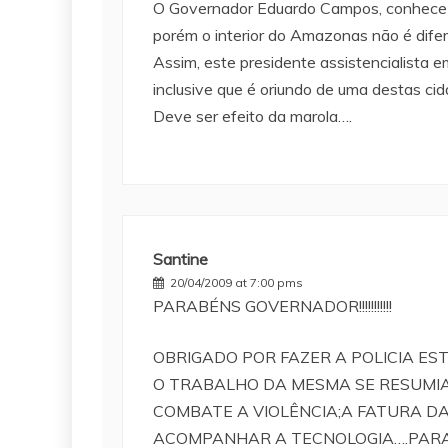
O Governador Eduardo Campos, conhece a
porém o interior do Amazonas não é dife
Assim, este presidente assistencialista
inclusive que é oriundo de uma destas ci
Deve ser efeito da marola….
Santine
20/04/2009 at 7:00 pms
PARABÉNS GOVERNADOR!!!!!!!!!!!
OBRIGADO POR FAZER A POLICIA ES
O TRABALHO DA MESMA SE RESUMIA 
COMBATE A VIOLÊNCIA;A FATURA D
ACOMPANHAR A TECNOLOGIA….PARABÉ