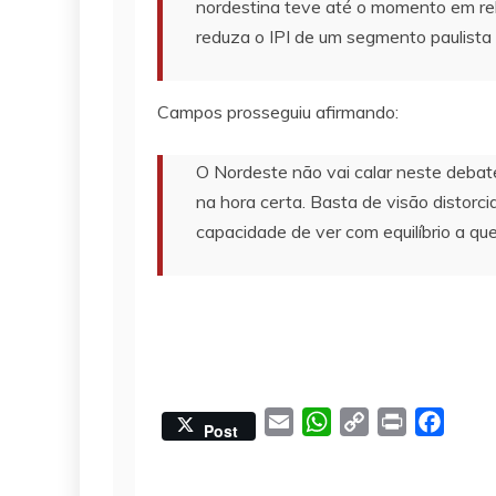
nordestina teve até o momento em re
reduza o IPI de um segmento paulista 
Campos prosseguiu afirmando:
O Nordeste não vai calar neste debate
na hora certa. Basta de visão distorc
capacidade de ver com equilíbrio a qu
E
W
C
P
F
Post
m
h
o
r
a
a
a
p
i
c