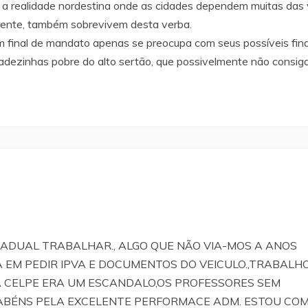
 realidade nordestina onde as cidades dependem muitas das v
rente, também sobrevivem desta verba.
 em final de mandato apenas se preocupa com seus possíveis f
dadezinhas pobre do alto sertão, que possivelmente não consi
TADUAL TRABALHAR., ALGO QUE NÃO VIA-MOS A ANOS
EM PEDIR IPVA E DOCUMENTOS DO VEICULO.,TRABALHO
A CELPE ERA UM ESCANDALO,OS PROFESSORES SEM
NS PELA EXCELENTE PERFORMACE ADM. ESTOU COM V.Ex