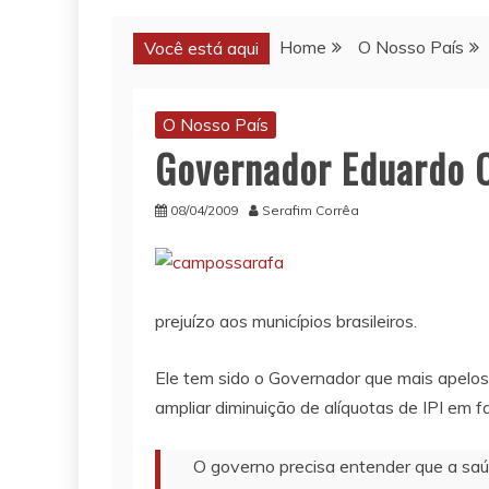
Home
O Nosso País
Você está aqui
O Nosso País
Governador Eduardo C
08/04/2009
Serafim Corrêa
prejuízo aos municípios brasileiros.
Ele tem sido o Governador que mais apelos 
ampliar diminuição de alíquotas de IPI em fav
O governo precisa entender que a saú