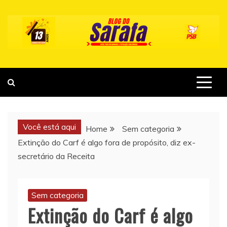
Skip
to
content
Você está aqui
Home
Sem categoria
Extinção do Carf é algo fora de propósito, diz ex-
secretário da Receita
Sem categoria
Extinção do Carf é algo