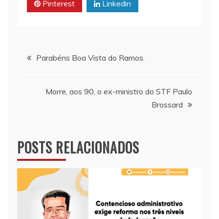
Pinterest
Linkedin
p
k
k
Navegação
Parabéns Boa Vista do Ramos.
de
Morre, aos 90, o ex-ministro do STF Paulo
Post
Brossard
POSTS RELACIONADOS