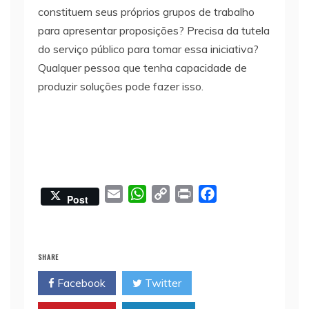
constituem seus próprios grupos de trabalho
para apresentar proposições? Precisa da tutela
do serviço público para tomar essa iniciativa?
Qualquer pessoa que tenha capacidade de
produzir soluções pode fazer isso.
E
W
C
P
F
Post
m
h
o
r
a
a
a
p
i
c
i
t
y
n
e
SHARE
l
s
L
t
b
Facebook
Twitter
A
i
o
p
n
o