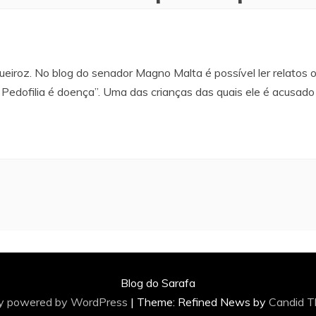
eiroz. No blog do senador Magno Malta é possível ler relatos 
 Pedofilia é doença”. Uma das crianças das quais ele é acusado 
Blog do Sarafa
ly powered by WordPress
|
Theme: Refined News by
Candid 