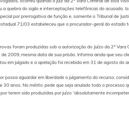
vogados, ocorreu quando o juiz da 2ª Vara Criminal de Boa Vista
u a quebra do sigilo e interceptações telefônicas do acusado. Is
pecial por prerrogativa de função e, somente o Tribunal de Just
 estadual 71/03 estabeleceu que o procurador-geral do estado 
rovas foram produzidas sob a autorização do Juízo da 2ª Vara C
o de 2009, mesma data de sua prisão. Informa ainda que seu cli
itou em julgado e a apelação foi recebida em 31 de agosto do 
or possa aguardar em liberdade o julgamento do recurso, consi
e 30 anos. No mérito, pede que seja anulado todo o processo qu
s por terem sido produzidas por juízo “absolutamente incompeten