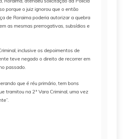
, Roraima, atendeu solicitação da Polícia
so porque o juiz ignorou que o então
iça de Roraima poderia autorizar a quebra
tem as mesmas prerrogativas, subsídios e
riminal, inclusive os depoimentos de
ente teve negado o direito de recorrer em
ano passado.
derando que é réu primário, tem bons
e tramitou na 2ª Vara Criminal, uma vez
te”.