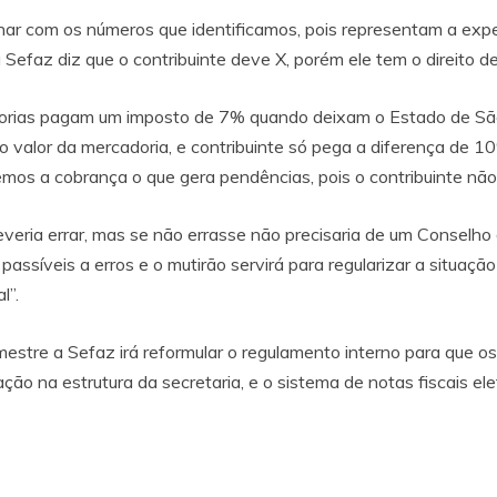
r com os números que identificamos, pois representam a expe
Sefaz diz que o contribuinte deve X, porém ele tem o direito de
dorias pagam um imposto de 7% quando deixam o Estado de S
 valor da mercadoria, e contribuinte só pega a diferença de 
emos a cobrança o que gera pendências, pois o contribuinte não
everia errar, mas se não errasse não precisaria de um Conselho
assíveis a erros e o mutirão servirá para regularizar a situação
l”.
mestre a Sefaz irá reformular o regulamento interno para que 
ação na estrutura da secretaria, e o sistema de notas fiscais e