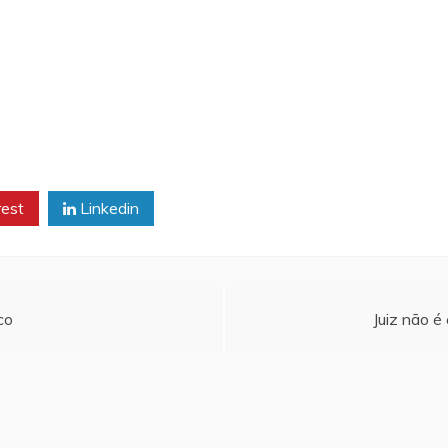
rest
Linkedin
co
Juiz não é