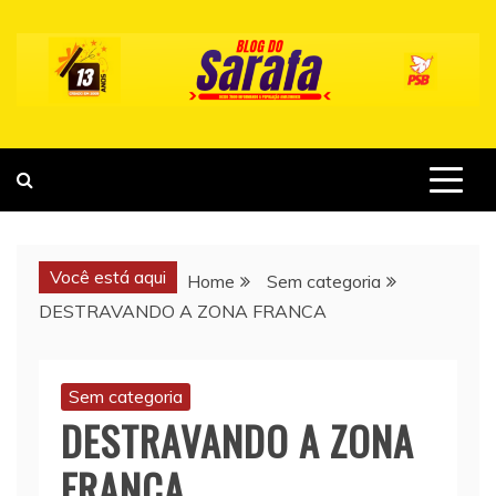
Skip
to
content
Você está aqui
Home
Sem categoria
DESTRAVANDO A ZONA FRANCA
Sem categoria
DESTRAVANDO A ZONA
FRANCA