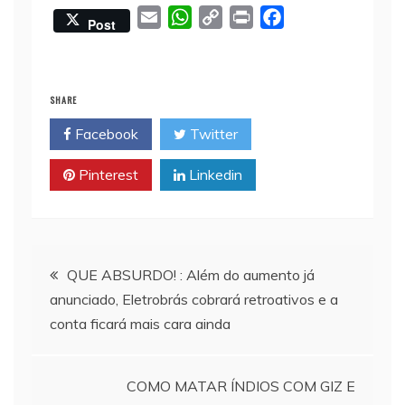
E
W
C
P
F
Post
m
h
o
r
a
a
a
p
i
c
i
t
y
n
e
SHARE
l
s
L
t
b
Facebook
Twitter
A
i
o
p
n
o
Pinterest
Linkedin
p
k
k
Navegação
QUE ABSURDO! : Além do aumento já
anunciado, Eletrobrás cobrará retroativos e a
de
conta ficará mais cara ainda
Post
COMO MATAR ÍNDIOS COM GIZ E