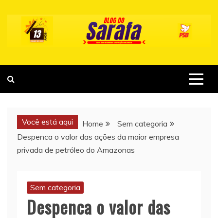
Skip
to
content
Você está aqui
Home
Sem categoria
Despenca o valor das ações da maior empresa
privada de petróleo do Amazonas
Sem categoria
Despenca o valor das