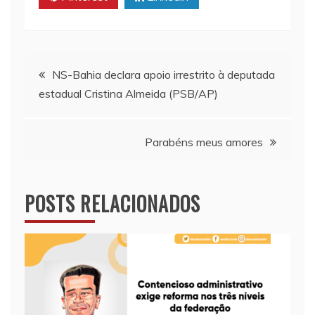
p
k
k
Navegação
NS-Bahia declara apoio irrestrito à deputada
estadual Cristina Almeida (PSB/AP)
de
Post
Parabéns meus amores
POSTS RELACIONADOS