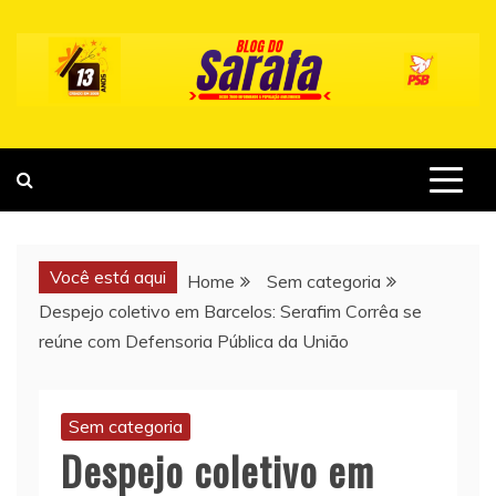
Skip
to
content
Você está aqui
Home
Sem categoria
Despejo coletivo em Barcelos: Serafim Corrêa se
reúne com Defensoria Pública da União
Sem categoria
Despejo coletivo em