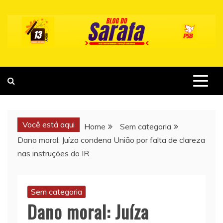
Skip
to
content
Você está aqui
Home
Sem categoria
Dano moral: Juíza condena União por falta de clareza
nas instruções do IR
Sem categoria
Dano moral: Juíza