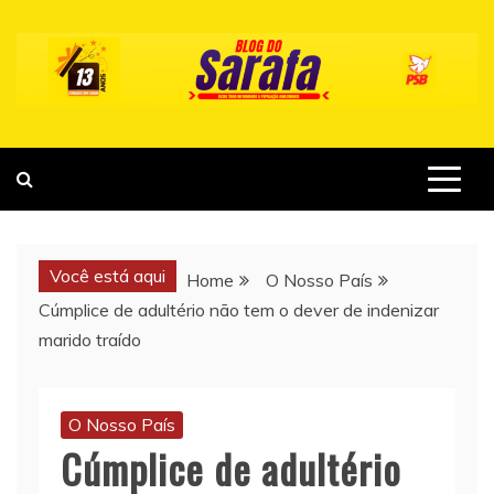
Skip
to
content
Você está aqui
Home
O Nosso País
Cúmplice de adultério não tem o dever de indenizar
marido traído
O Nosso País
Cúmplice de adultério