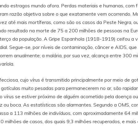
ndo estragos mundo afora. Perdas materiais e humanas, com fo
am razão objetiva sobre o que exatamente vem ocorrendo. Mas,
ez até mais mortíferas, como são os casos da Peste Negra, ou 
do resultado na morte de 75 a 200 milhões de pessoas na Eurás
erço da população. A Gripe Espanhola (1918-1919) ceifou a vi
dial. Segue-se, por níveis de contaminação, câncer e AIDS, que
orrem anualmente; a malária, por sua vez, alcança entre 300 
aríola.
ecciosa, cujo vírus é transmitido principalmente por meio de 
as gotículas muito pesadas para permanecerem no ar, são rapida
 o vírus se estiver próximo de alguém acometido pela doença ou
iz ou boca. As estatísticas são alarmantes. Segundo a OMS, c
passa a 113 milhões de indivíduos, com aproximadamente 64 mi
10 milhões de casos, dos quais 9,3 milhões recuperados, e mais