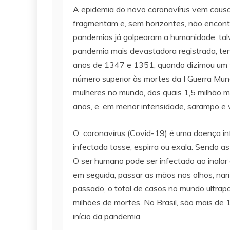
A epidemia do novo coronavírus vem causa
fragmentam e, sem horizontes, não encontr
pandemias já golpearam a humanidade, talv
pandemia mais devastadora registrada, ten
anos de 1347 e 1351, quando dizimou um t
número superior às mortes da I Guerra Mun
mulheres no mundo, dos quais 1,5 milhão m
anos, e, em menor intensidade, sarampo e v
O coronavírus (Covid-19) é uma doença inf
infectada tosse, espirra ou exala. Sendo 
O ser humano pode ser infectado ao inalar
em seguida, passar as mãos nos olhos, nar
passado, o total de casos no mundo ultra
milhões de mortes. No Brasil, são mais de 
início da pandemia.