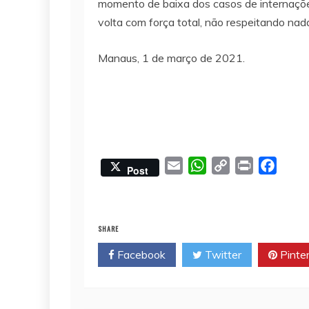
momento de baixa dos casos de internações 
volta com força total, não respeitando na
Manaus, 1 de março de 2021.
E
W
C
P
F
Post
m
h
o
r
a
a
a
p
i
c
i
t
y
n
e
SHARE
l
s
L
t
b
Facebook
Twitter
Pinte
A
i
o
p
n
o
p
k
k