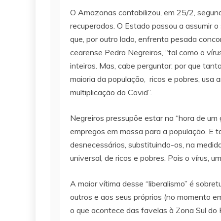
O Amazonas contabilizou, em 25/2, segund
recuperados. O Estado passou a assumir o 
que, por outro lado, enfrenta pesada conc
cearense Pedro Negreiros, “tal como o víru
inteiras. Mas, cabe perguntar: por que t
maioria da população, ricos e pobres, usa
multiplicação do Covid”.
Negreiros pressupõe estar na “hora de um gr
empregos em massa para a população. E tam
desnecessários, substituindo-os, na medida
universal, de ricos e pobres. Pois o vírus,
A maior vítima desse “liberalismo” é sobre
outros e aos seus próprios (no momento em 
o que acontece das favelas à Zona Sul do Ri