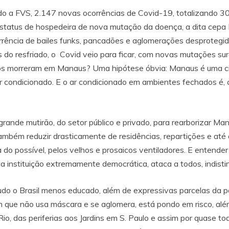
o a FVS, 2.147 novas ocorrências de Covid-19, totalizando 3
status de hospedeira de nova mutação da doença, a dita cepa 
orrência de bailes funks, pancadões e aglomerações desproteg
s do resfriado, o Covid veio para ficar, com novas mutações s
antos morreram em Manaus? Uma hipótese óbvia: Manaus é uma
 ar condicionado. E o ar condicionado em ambientes fechados é
ande mutirão, do setor público e privado, para rearborizar Mana
bém reduzir drasticamente de residências, repartições e até 
 do possível, pelos velhos e prosaicos ventiladores. E entend
 uma instituição extremamente democrática, ataca a todos, indist
tudo o Brasil menos educado, além de expressivas parcelas da p
que não usa máscara e se aglomera, está pondo em risco, além d
o, das periferias aos Jardins em S. Paulo e assim por quase todo 