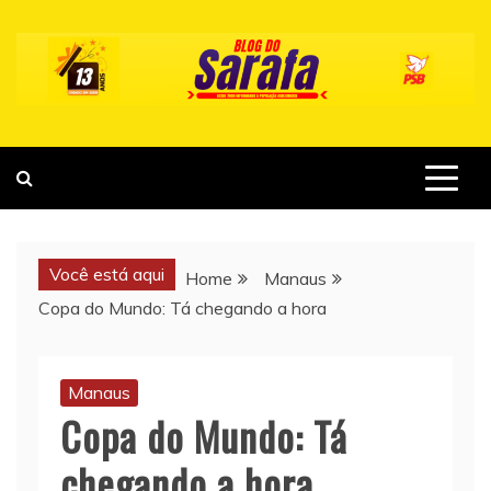
Skip
to
content
Você está aqui
Home
Manaus
Copa do Mundo: Tá chegando a hora
Manaus
Copa do Mundo: Tá
chegando a hora